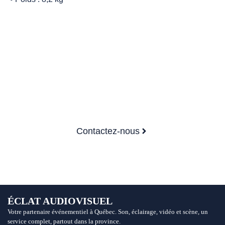
Prêts à faire briller votre événement?
Contactez-nous dès maintenant pour un
devis.
Contactez-nous
ÉCLAT AUDIOVISUEL
Votre partenaire événementiel à Québec. Son, éclairage, vidéo et scène, un
service complet, partout dans la province.